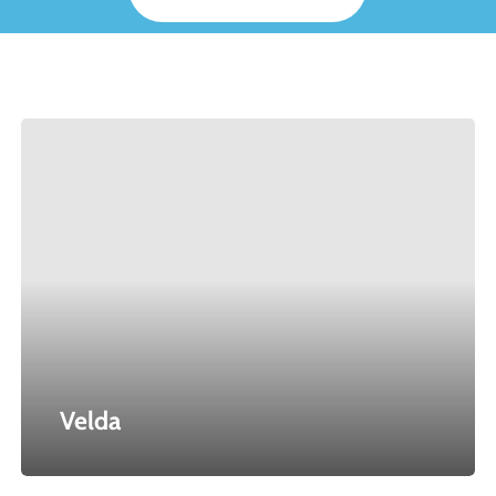
Velda
Velda