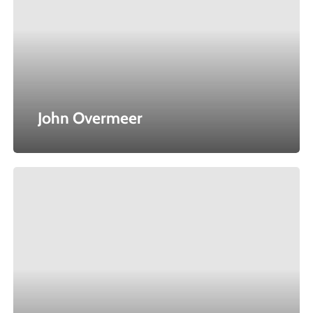
John Overmeer
RP3
Rowing