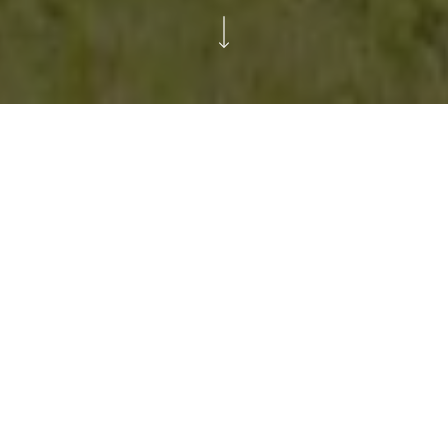
Van huisstijl tot wagenpark:
IACT zichtbaar gemaakt
Voor IACT ontwikkelden we jaren geleden een
complete huisstijl die past bij hun
technische karakter. Van de aankleding van
het pand (zowel binnen als buiten) tot de
bestickering van hun bedrijfsauto’s: één